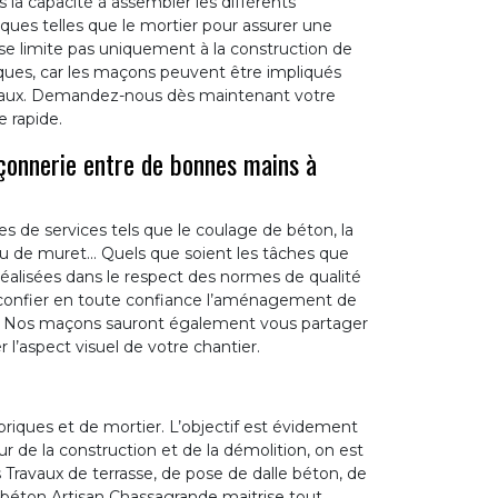
la capacité à assembler les différents
ques telles que le mortier pour assurer une
 se limite pas uniquement à la construction de
ues, car les maçons peuvent être impliqués
turaux. Demandez-nous dès maintenant votre
 rapide.
çonnerie entre de bonnes mains à
s de services tels que le coulage de béton, la
u de muret… Quels que soient les tâches que
réalisées dans le respect des normes de qualité
s confier en toute confiance l’aménagement de
eur. Nos maçons sauront également vous partager
 l’aspect visuel de votre chantier.
iques et de mortier. L’objectif est évidement
eur de la construction et de la démolition, on est
Travaux de terrasse, de pose de dalle béton, de
 béton Artisan Chassagrande maitrise tout