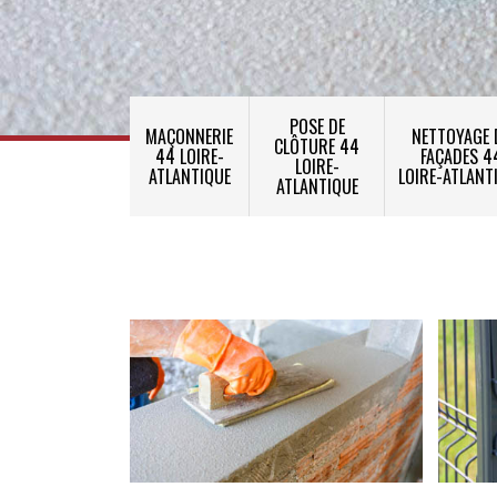
POSE DE
MAÇONNERIE
NETTOYAGE 
CLÔTURE 44
44 LOIRE-
FAÇADES 4
LOIRE-
ATLANTIQUE
LOIRE-ATLANT
ATLANTIQUE