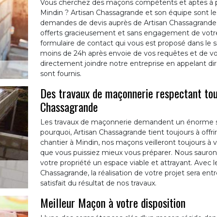
Vous cherchez des maçons compétents et aptes à p
Mindin ? Artisan Chassagrande et son équipe sont l
demandes de devis auprès de Artisan Chassagrande, 
offerts gracieusement et sans engagement de votre pa
formulaire de contact qui vous est proposé dans le 
moins de 24h après envoie de vos requêtes et de v
directement joindre notre entreprise en appelant d
sont fournis.
Des travaux de maçonnerie respectant tou
Chassagrande
Les travaux de maçonnerie demandent un énorme savo
pourquoi, Artisan Chassagrande tient toujours à offrir
chantier à Mindin, nos maçons veilleront toujours à v
que vous puissiez mieux vous préparer. Nous saurons a
votre propriété un espace viable et attrayant. Avec l
Chassagrande, la réalisation de votre projet sera e
satisfait du résultat de nos travaux.
Meilleur Maçon à votre disposition