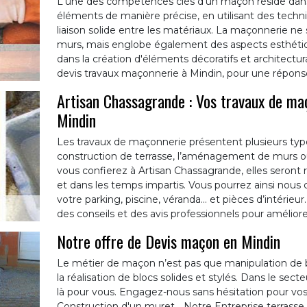
L'une des compétences clés d'un maçon réside dans 
éléments de manière précise, en utilisant des techni
liaison solide entre les matériaux. La maçonnerie ne
murs, mais englobe également des aspects esthétiq
dans la création d'éléments décoratifs et architec
devis travaux maçonnerie à Mindin, pour une réponse
Artisan Chassagrande : Vos travaux de ma
Mindin
Les travaux de maçonnerie présentent plusieurs type
construction de terrasse, l’aménagement de murs o
vous confierez à Artisan Chassagrande, elles seront 
et dans les temps impartis. Vous pourrez ainsi nou
votre parking, piscine, véranda… et pièces d’intéri
des conseils et des avis professionnels pour améliorer
Notre offre de Devis maçon en Mindin
Le métier de maçon n’est pas que manipulation de br
la réalisation de blocs solides et stylés. Dans le sect
là pour vous. Engagez-nous sans hésitation pour vos 
Construction d'un muret… Notre Entreprise terrasse