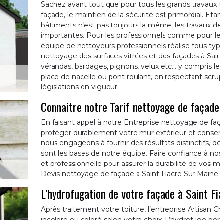
Sachez avant tout que pour tous les grands travaux 
façade, le maintien de la sécurité est primordial. Et
bâtiments n’est pas toujours la même, les travaux d
importantes. Pour les professionnels comme pour les
équipe de nettoyeurs professionnels réalise tous type
nettoyage des surfaces vitrées et des façades à Sain
vérandas, bardages, pignons, velux etc… y compris le
place de nacelle ou pont roulant, en respectant sc
législations en vigueur.
Connaitre notre Tarif nettoyage de façad
En faisant appel à notre Entreprise nettoyage de f
protéger durablement votre mur extérieur et conserv
nous engageons à fournir des résultats distinctifs, d
sont les bases de notre équipe. Faire confiance à no
et professionnelle pour assurer la durabilité de v
Devis nettoyage de façade à Saint Fiacre Sur Maine
L’hydrofugation de votre façade à Saint F
Après traitement votre toiture, l’entreprise Artisan
incolore ou coloré selon votre choix. L’hydrofuge pe