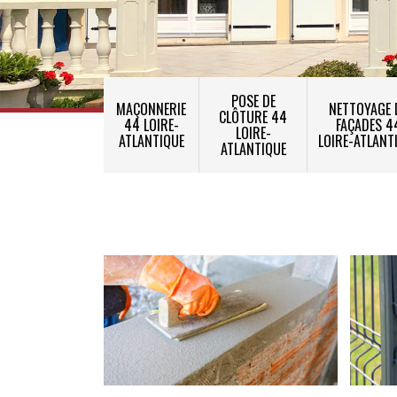
POSE DE
MAÇONNERIE
NETTOYAGE 
CLÔTURE 44
44 LOIRE-
FAÇADES 4
LOIRE-
ATLANTIQUE
LOIRE-ATLANT
ATLANTIQUE