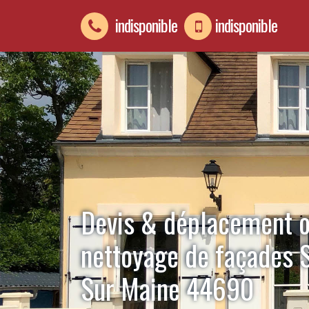
indisponible
indisponible
Devis & déplacement o
nettoyage de façades S
Sur Maine 44690