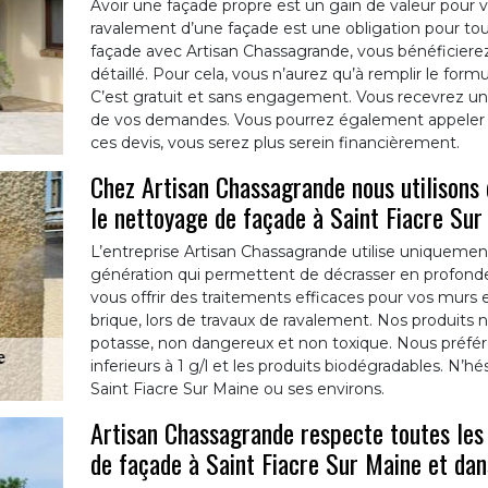
Avoir une façade propre est un gain de valeur pour vo
ravalement d’une façade est une obligation pour tou
façade avec Artisan Chassagrande, vous bénéficierez
détaillé. Pour cela, vous n’aurez qu’à remplir le formu
C’est gratuit et sans engagement. Vous recevrez u
de vos demandes. Vous pourrez également appeler l
ces devis, vous serez plus serein financièrement.
Chez Artisan Chassagrande nous utilisons
le nettoyage de façade à Saint Fiacre Sur
L’entreprise Artisan Chassagrande utilise uniquemen
génération qui permettent de décrasser en profond
vous offrir des traitements efficaces pour vos murs en 
brique, lors de travaux de ravalement. Nos produits 
potasse, non dangereux et non toxique. Nous préfér
inferieurs à 1 g/l et les produits biodégradables. N’h
Saint Fiacre Sur Maine ou ses environs.
Artisan Chassagrande respecte toutes les 
de façade à Saint Fiacre Sur Maine et da