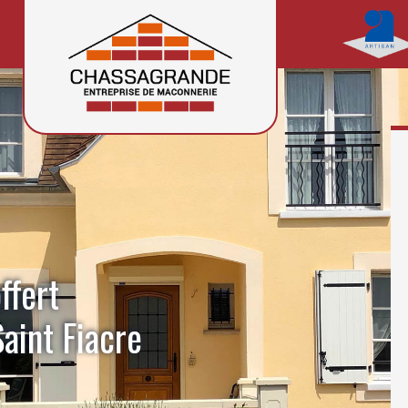
ffert
aint Fiacre