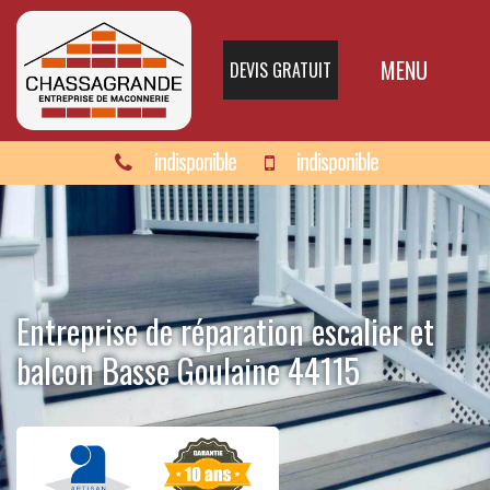
MENU
DEVIS GRATUIT
indisponible
indisponible
Entreprise de réparation escalier et
balcon Basse Goulaine 44115