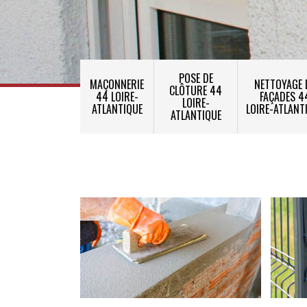
POSE DE
MAÇONNERIE
NETTOYAGE 
CLÔTURE 44
44 LOIRE-
FAÇADES 4
LOIRE-
ATLANTIQUE
LOIRE-ATLANT
ATLANTIQUE