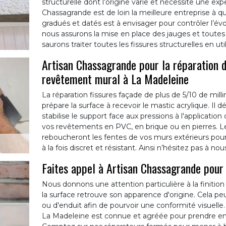
structurelle dont l’origine varie et nécessite une exp
Chassagrande est de loin la meilleure entreprise à q
gradués et datés est à envisager pour contrôler l’évol
nous assurons la mise en place des jauges et toutes
saurons traiter toutes les fissures structurelles en ut
Artisan Chassagrande pour la réparation d
revêtement mural à La Madeleine
La réparation fissures façade de plus de 5/10 de mill
prépare la surface à recevoir le mastic acrylique. Il 
stabilise le support face aux pressions à l'application
vos revêtements en PVC, en brique ou en pierres. 
reboucheront les fentes de vos murs extérieurs pour 
à la fois discret et résistant. Ainsi n’hésitez pas à n
Faites appel à Artisan Chassagrande pour 
Nous donnons une attention particulière à la finitio
la surface retrouve son apparence d'origine. Cela p
ou d'enduit afin de pourvoir une conformité visuelle
La Madeleine est connue et agréée pour prendre en 