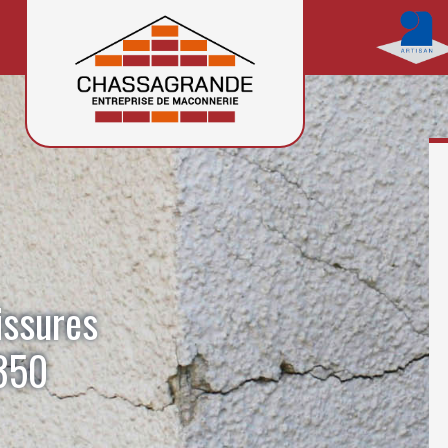
issures
350