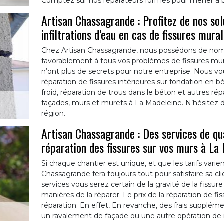
Comptez sur nos réparateurs formés pour mener à bi
Artisan Chassagrande : Profitez de nos sol
infiltrations d’eau en cas de fissures mura
Chez Artisan Chassagrande, nous possédons de nom
favorablement à tous vos problèmes de fissures murales
n’ont plus de secrets pour notre entreprise. Nous vo
réparation de fissures intérieures sur fondation en bé
froid, réparation de trous dans le béton et autres ré
façades, murs et murets à La Madeleine. N’hésitez d
région.
Artisan Chassagrande : Des services de qu
réparation des fissures sur vos murs à La
Si chaque chantier est unique, et que les tarifs vari
Chassagrande fera toujours tout pour satisfaire sa c
services vous serez certain de la gravité de la fissur
manières de la réparer. Le prix de la réparation de fis
réparation. En effet, En revanche, des frais suppléme
un ravalement de façade ou une autre opération de 