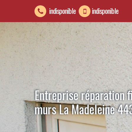
indisponible
indisponible
Entreprise réparation f
murs La Madeleine 44